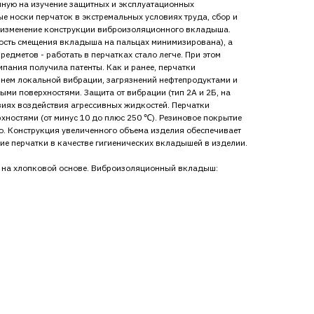
нную на изучение защитных и эксплуатационных
е носки перчаток в экстремальных условиях труда, сбор и
о изменение конструкции виброизоляционного вкладыша.
ость смещения вкладыша на пальцах минимизирована), а
едметов - работать в перчатках стало легче. При этом
пания получила патенты. Как и ранее, перчатки
нем локальной вибрации, загрязнений нефтепродуктами и
ми поверхностями. Защита от вибрации (тип 2А и 2Б, на
овиях воздействия агрессивных жидкостей. Перчатки
хностями (от минус 10 до плюс 250 ℃). Резиновое покрытие
ю. Конструкция увеличенного объема изделия обеспечивает
ие перчатки в качестве гигиенических вкладышей в изделии.
 на хлопковой основе. Виброизоляционный вкладыш:
.