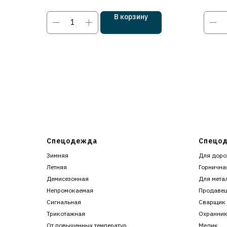
В корзину
Спецодежда
Спецод
Зимняя
Для доро
Летняя
Горнична
Демисезонная
Для мета
Непромокаемая
Продаве
Сигнальная
Сварщик
Трикотажная
Охранни
От повышенных температур
Медик