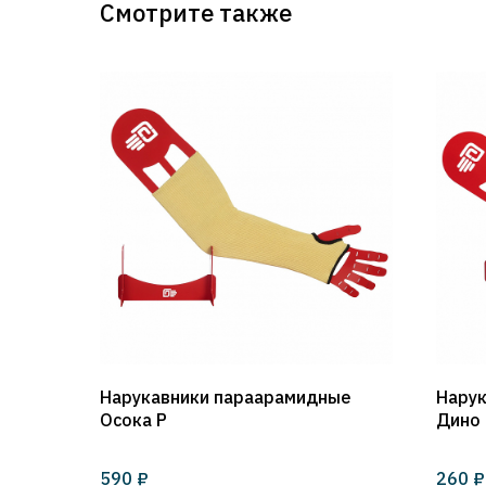
Смотрите также
Нарукавники параарамидные
Нару
Осока Р
Дино 
₽
₽
590
260