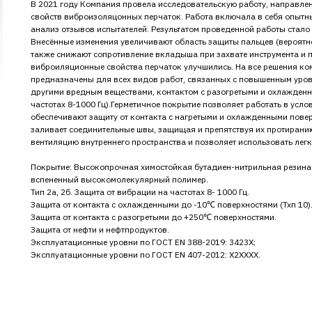
В 2021 году Компания провела исследовательскую работу, направле
свойств виброизоляцонных перчаток. Работа включала в себя опытны
анализ отзывов испытателей. Результатом проведенной работы стал
Внесённые изменения увеличивают область защиты пальцев (вероятн
также снижают сопротивление вкладыша при захвате инструмента и пр
виброиляционные свойства перчаток улучшились. На все решения ком
предназначены для всех видов работ, связанных с повышенным уров
другими вредным веществами, контактом с разогретыми и охлажденны
частотах 8-1000 Гц).Герметичное покрытие позволяет работать в усл
обеспечивают защиту от контакта с нагретыми и охлажденными повер
заливает соединительные швы, защищая и препятствуя их протирани
вентиляцию внутреннего пространства и позволяет использовать легк
Покрытие: Высокопрочная химостойкая бутадиен-нитрильная резина
вспененный высокомолекулярный полимер.
Тип 2а, 2б. Защита от вибрации на частотах 8- 1000 Гц.
Защита от контакта с охлажденными до -10℃ поверхностями (Тхп 10)
Защита от контакта с разогретыми до +250℃ поверхностями.
Защита от нефти и нефтпродуктов.
Эксплуатационные уровни по ГОСТ EN 388-2019: 3423Х;
Эксплуатационные уровни по ГОСТ EN 407-2012: Х2ХХХХ.