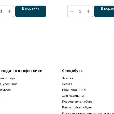
В корзину
В корз
ежда по профессиям
Спецобувь
жных служб
Зимняя
я, уборщица
Летняя
ллургов
Резиновая (ПВХ)
ц
Для медицины
Повседневная обувь
к
Влагостойкая обувь
Обувь для медицины и сферы услу