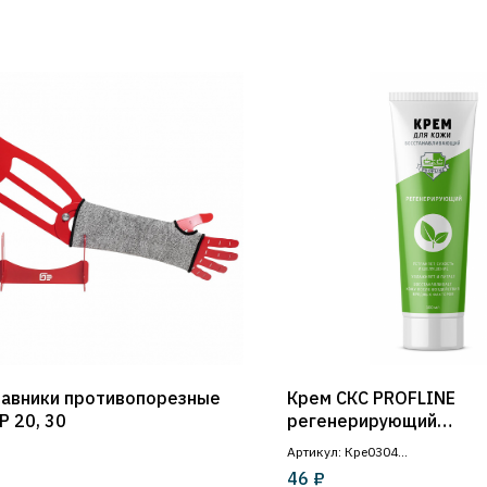
кавники противопорезные
Крем СКС PROFLINE
Р 20, 30
регенерирующий
восстанавливающий
Артикул: Кре0304
100мл.
₽
46