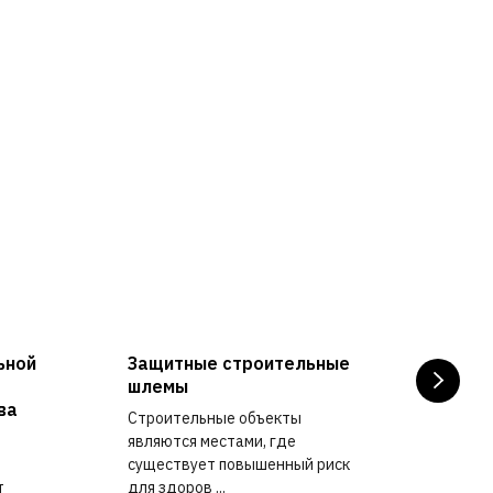
ьной
Защитные строительные
Кла
шлемы
Узна
ва
Строительные объекты
сред
являются местами, где
защи
существует повышенный риск
12.12
т
для здоров ...