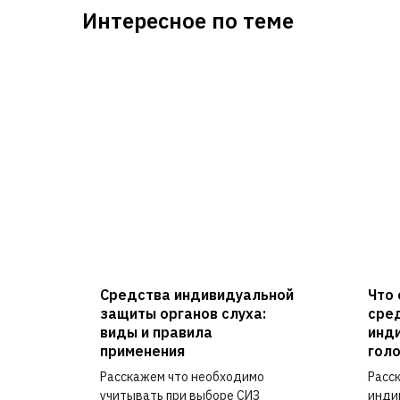
Интересное по теме
Средства индивидуальной
Что 
ной
защиты органов слуха:
сре
виды и правила
инд
применения
гол
жды
Расскажем что необходимо
Расс
функц
учитывать при выборе СИЗ
инди