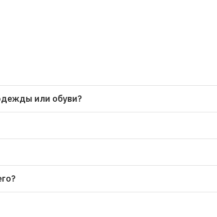
одежды или обуви?
его?