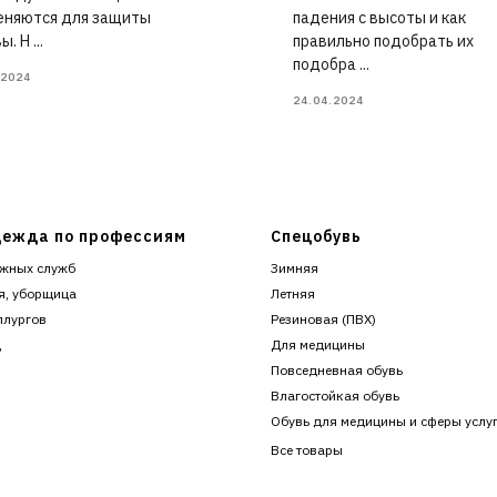
еняются для защиты
падения с высоты и как
. Н ...
правильно подобрать их
подобра ...
.2024
24.04.2024
ежда по профессиям
Спецобувь
жных служб
Зимняя
я, уборщица
Летняя
ллургов
Резиновая (ПВХ)
ц
Для медицины
Повседневная обувь
к
Влагостойкая обувь
Обувь для медицины и сферы услу
Все товары