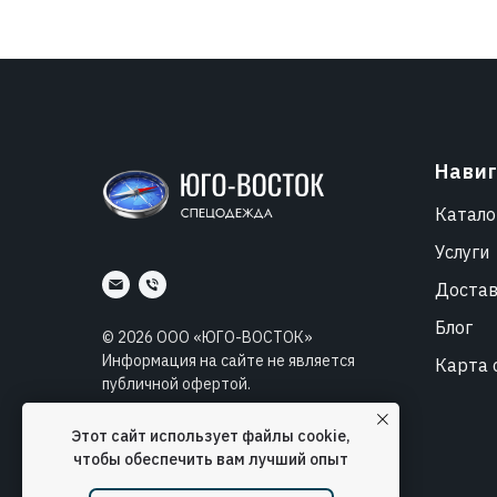
Нави
Катало
Услуги
Доста
Блог
©
2026
ООО «ЮГО-ВОСТОК»
Информация на сайте не является
Карта 
публичной офертой.
Разработка
Lisnyuk.ru
Этот сайт использует файлы cookie,
SEO продвижение сайта
SEO Lebedev
чтобы обеспечить вам лучший опыт