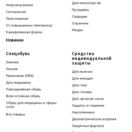
Для металлургов
Непромокаемая
Продавец
Сигнальная
Сварщик
Трикотажная
Охранник
От повышенных температур
Медик
Камуфляжная форма
Новинки
Спецобувь
Средства
индивидуальной
Зимняя
защиты
Летняя
Для мужчин
Резиновая (ПВХ)
Для женщин
Для медицины
Для глаз
Повседневная обувь
Для головы
Влагостойкая обувь
Для органов слуха
Обувь для медицины и сферы
Защита от падения
услуг
Наколенники
Все товары
Диэлектрические изделия
Защитные фартуки