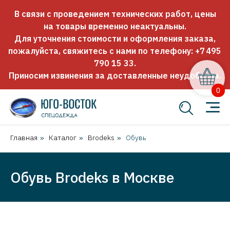
В связи с проведением технических работ, цены
на товары временно неактуальны.
Для уточнения стоимости и оформления заказа,
пожалуйста, свяжитесь с нами по телефону:
+7 495
790 15 33
.
Приносим извинения за доставленные неудобства.
0
Главная
Каталог
Brodeks
Обувь
»
»
»
Обувь Brodeks в Москве