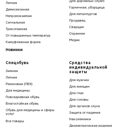
Для дорожных служб
Летняя
Горничная, уборщица
Демисезонная
Для металлургов
Непромокаемая
Продавец
Сигнальная
Сварщик
Трикотажная
Охранник
От повышенных температур
Медик
Камуфляжная форма
Новинки
Спецобувь
Средства
индивидуальной
Зимняя
защиты
Летняя
Для мужчин
Резиновая (ПВХ)
Для женщин
Для медицины
Для глаз
Повседневная обувь
Для головы
Влагостойкая обувь
Для органов слуха
Обувь для медицины и сферы
Защита от падения
услуг
Наколенники
Все товары
Диэлектрические изделия