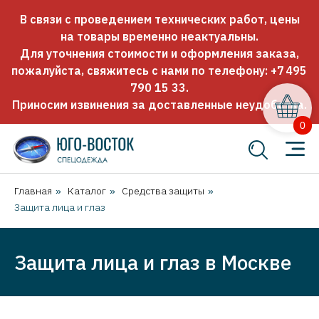
В связи с проведением технических работ, цены
на товары временно неактуальны.
Для уточнения стоимости и оформления заказа,
пожалуйста, свяжитесь с нами по телефону:
+7 495
790 15 33
.
Приносим извинения за доставленные неудобства.
0
Главная
Каталог
Средства защиты
»
»
»
Защита лица и глаз
Защита лица и глаз в Москве