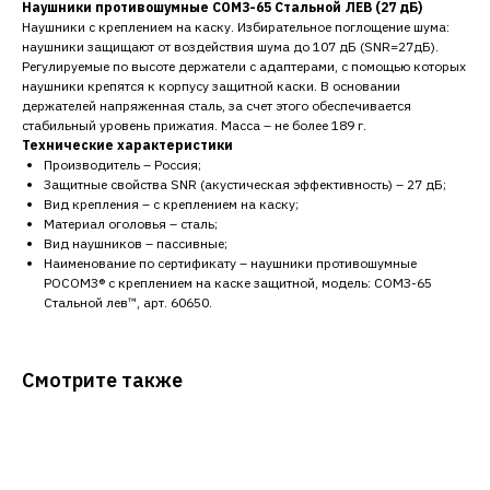
Наушники противошумные СОМЗ-65 Стальной ЛЕВ (27 дБ)
Наушники с креплением на каску. Избирательное поглощение шума:
наушники защищают от воздействия шума до 107 дБ (SNR=27дБ).
Регулируемые по высоте держатели с адаптерами, с помощью которых
наушники крепятся к корпусу защитной каски. В основании
держателей напряженная сталь, за счет этого обеспечивается
стабильный уровень прижатия. Масса – не более 189 г.
Технические характеристики
Производитель – Россия;
Защитные свойства SNR (акустическая эффективность) – 27 дБ;
Вид крепления – с креплением на каску;
Материал оголовья – сталь;
Вид наушников – пассивные;
Наименование по сертификату – наушники противошумные
РОСОМЗ® с креплением на каске защитной, модель: СОМЗ-65
Стальной лев™, арт. 60650.
Смотрите также