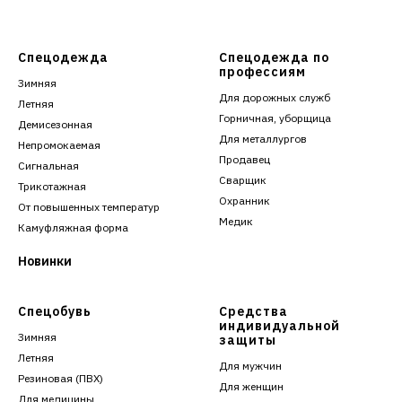
Спецодежда
Спецодежда по
профессиям
Зимняя
Для дорожных служб
Летняя
Горничная, уборщица
Демисезонная
Для металлургов
Непромокаемая
Продавец
Сигнальная
Сварщик
Трикотажная
Охранник
От повышенных температур
Медик
Камуфляжная форма
Новинки
Спецобувь
Средства
индивидуальной
Зимняя
защиты
Летняя
Для мужчин
Резиновая (ПВХ)
Для женщин
Для медицины