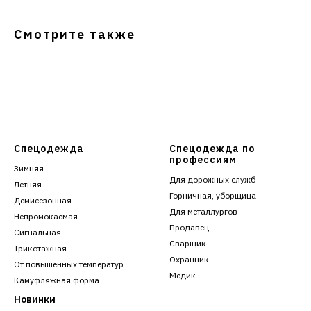
Смотрите также
Спецодежда
Спецодежда по
профессиям
Зимняя
Для дорожных служб
Летняя
Горничная, уборщица
Демисезонная
Для металлургов
Непромокаемая
Продавец
Сигнальная
Сварщик
Трикотажная
Охранник
От повышенных температур
Медик
Камуфляжная форма
Новинки