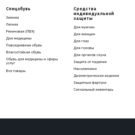
Спецобувь
Средства
индивидуальной
Зимняя
защиты
Летняя
Для мужчин
Резиновая (ПВХ)
Для женщин
Для медицины
Для глаз
Повседневная обувь
Для головы
Влагостойкая обувь
Для органов слуха
Обувь для медицины и сферы
Защита от падения
услуг
Наколенники
Все товары
Диэлектрические изделия
Защитные фартуки
Сигнальный инвентарь