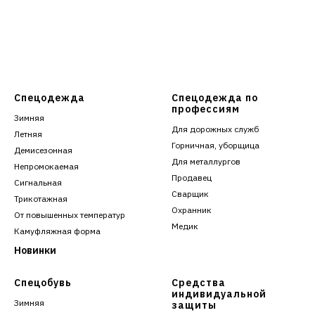
Спецодежда
Спецодежда по
профессиям
Зимняя
Для дорожных служб
Летняя
Горничная, уборщица
Демисезонная
Для металлургов
Непромокаемая
Продавец
Сигнальная
Сварщик
Трикотажная
Охранник
От повышенных температур
Медик
Камуфляжная форма
Новинки
Спецобувь
Средства
индивидуальной
Зимняя
защиты