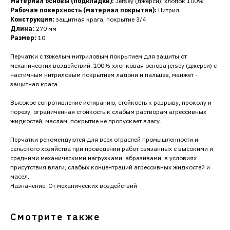
Материал основы (подкладки):
Jersey (джерси); хлопок 100%
Рабочая поверхность (материал покрытия):
Нитрил
Конструкция:
защитная крага, покрытие 3/4
Длина:
270 мм
Размер:
10
Перчатки с тяжелым нитриловым покрытием для защиты от
механических воздействий. 100% хлопковая основа jersey (джерси) с
частичным нитриловым покрытием ладони и пальцев, манжет -
защитная крага.
Высокое сопротивление истиранию, стойкость к разрыву, проколу и
порезу, ограниченная стойкость к слабым растворам агрессивных
жидкостей, маслам, покрытие не пропускает влагу.
Перчатки рекомендуются для всех отраслей промышленности и
сельского хозяйства при проведении работ связанных с высокими и
средними механическими нагрузками, абразивами, в условиях
присутствия влаги, слабых концентраций агрессивных жидкостей и
масел.
Назначение: От механических воздействий
Смотрите также