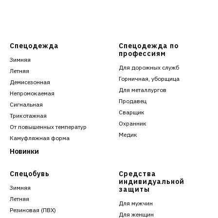
Спецодежда
Спецодежда по
профессиям
Зимняя
Для дорожных служб
Летняя
Горничная, уборщица
Демисезонная
Для металлургов
Непромокаемая
Продавец
Сигнальная
Сварщик
Трикотажная
Охранник
От повышенных температур
Медик
Камуфляжная форма
Новинки
Спецобувь
Средства
индивидуальной
Зимняя
защиты
Летняя
Для мужчин
Резиновая (ПВХ)
Для женщин