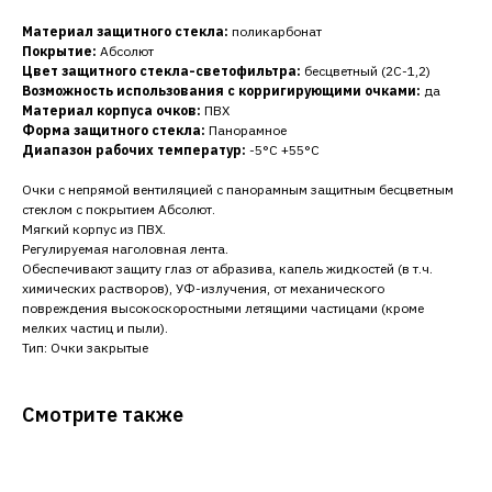
Материал защитного стекла:
поликарбонат
Покрытие:
Абсолют
Цвет защитного стекла-светофильтра:
бесцветный (2С-1,2)
Возможность использования с корригирующими очками:
да
Материал корпуса очков:
ПВХ
Форма защитного стекла:
Панорамное
Диапазон рабочих температур:
-5°C +55°C
Очки с непрямой вентиляцией с панорамным защитным бесцветным
стеклом с покрытием Абсолют.
Мягкий корпус из ПВХ.
Регулируемая наголовная лента.
Обеспечивают защиту глаз от абразива, капель жидкостей (в т.ч.
химических растворов), УФ-излучения, от механического
повреждения высокоскоростными летящими частицами (кроме
мелких частиц и пыли).
Тип: Очки закрытые
Смотрите также