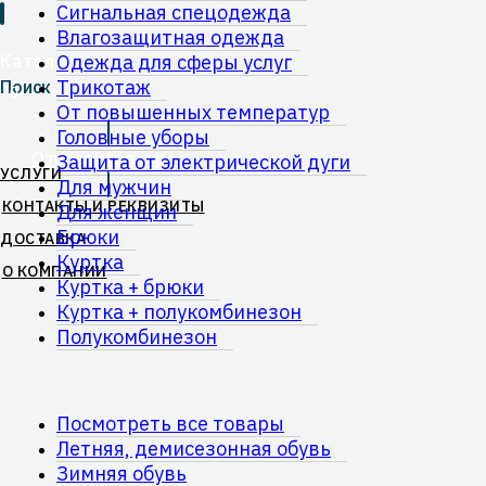
Сигнальная спецодежда
Влагозащитная одежда
Каталог
Одежда для сферы услуг
Трикотаж
Поиск
0
От повышенных температур
Головные уборы
Отправить запрос
Защита от электрической дуги
УСЛУГИ
Для мужчин
КОНТАКТЫ И РЕКВИЗИТЫ
Для женщин
Брюки
ДОСТАВКА
Куртка
О КОМПАНИИ
Куртка + брюки
Куртка + полукомбинезон
Полукомбинезон
Посмотреть все товары
Летняя, демисезонная обувь
Зимняя обувь