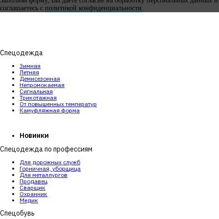
Заполняя форму, Вы даете согласие на обработку персональных данных и
соглашаетесь с
политикой конфиденциальности
.
Спецодежда
Зимняя
Летняя
Демисезонная
Непромокаемая
Сигнальная
Трикотажная
От повышенных температур
Камуфляжная форма
Новинки
Спецодежда по профессиям
Для дорожных служб
Горничная, уборщица
Для металлургов
Продавец
Сварщик
Охранник
Медик
Спецобувь