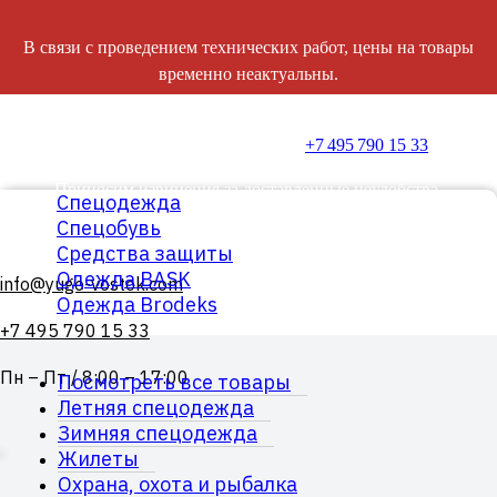
В связи с проведением технических работ, цены на товары
временно неактуальны.
Для уточнения стоимости и оформления заказа, пожалуйста,
свяжитесь с нами по телефону:
+7 495 790 15 33
.
Приносим извинения за доставленные неудобства.
Спецодежда
Спецобувь
Средства защиты
Одежда BASK
info@yugo-vostok.com
Одежда Brodeks
+7 495 790 15 33
Пн – Пт / 8:00 – 17:00
Посмотреть все товары
Летняя спецодежда
Зимняя спецодежда
Жилеты
Охрана, охота и рыбалка