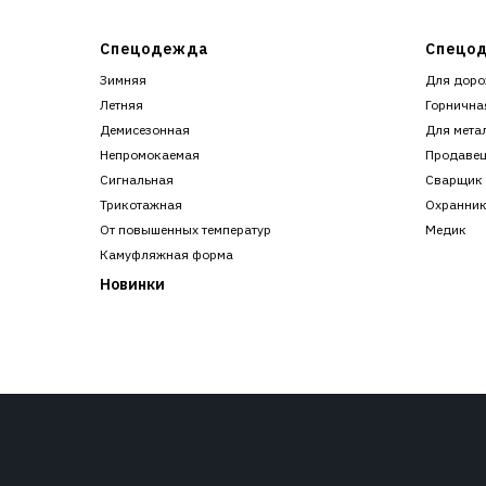
Спецодежда
Спецод
Зимняя
Для доро
Летняя
Горнична
Демисезонная
Для мета
Непромокаемая
Продаве
Сигнальная
Сварщик
Трикотажная
Охранни
От повышенных температур
Медик
Камуфляжная форма
Новинки