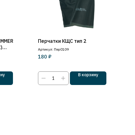
AMMER
Перчатки КЩС тип 2
)
Артикул: Пер0109
₽
180
ину
В корзину