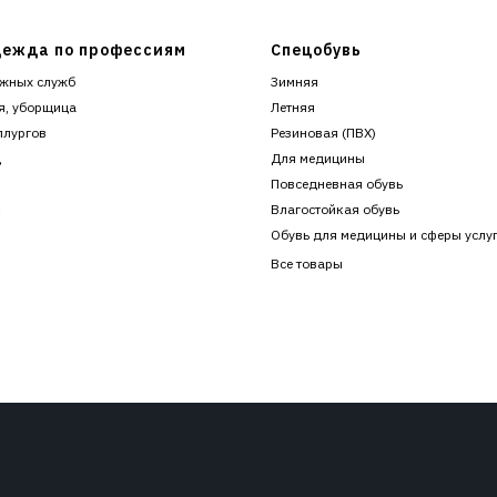
ежда по профессиям
Спецобувь
жных служб
Зимняя
я, уборщица
Летняя
ллургов
Резиновая (ПВХ)
ц
Для медицины
Повседневная обувь
к
Влагостойкая обувь
Обувь для медицины и сферы услу
Все товары