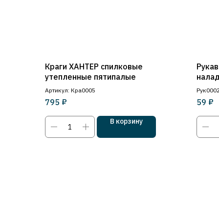
Краги ХАНТЕР спилковые
Рукав
утепленные пятипалые
нала
Артикул: Кра0005
Рук000
₽
₽
795
59
В корзину