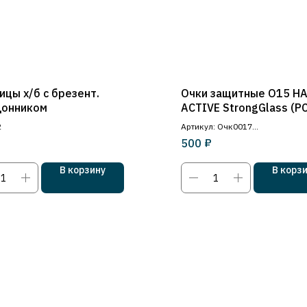
ицы х/б с брезент.
Очки защитные О15 H
донником
ACTIVE StrongGlass (PC
(РОСОМЗ) 11537
2
Артикул: Очк0017
₽
500
Открытые
В корзину
В корз