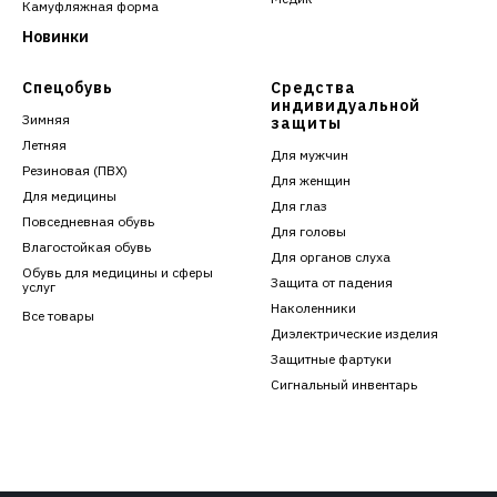
Камуфляжная форма
Новинки
Спецобувь
Средства
индивидуальной
Зимняя
защиты
Летняя
Для мужчин
Резиновая (ПВХ)
Для женщин
Для медицины
Для глаз
Повседневная обувь
Для головы
Влагостойкая обувь
Для органов слуха
Обувь для медицины и сферы
Защита от падения
услуг
Наколенники
Все товары
Диэлектрические изделия
Защитные фартуки
Сигнальный инвентарь