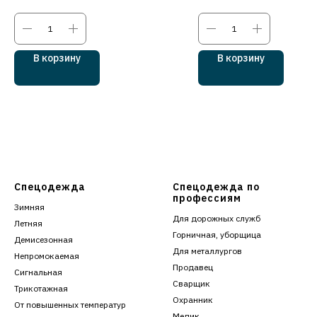
В корзину
В корзину
Спецодежда
Спецодежда по
профессиям
Зимняя
Для дорожных служб
Летняя
Горничная, уборщица
Демисезонная
Для металлургов
Непромокаемая
Продавец
Сигнальная
Сварщик
Трикотажная
Охранник
От повышенных температур
Медик