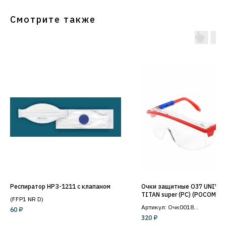
Смотрите также
Респиратор НРЗ-1211 с клапаном
Очки защитные О37 UNIVE
TITAN super (PC) (РОСОМЗ) 
(FFP1 NR D)
Артикул: Очк0018
60
₽
320
₽
Открытые