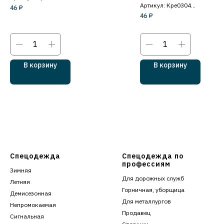
восстанавливающий
Артикул: Кре0304
100мл.
46
₽
100мл.
46
₽
В корзину
В корзину
Спецодежда
Спецодежда по
профессиям
Зимняя
Для дорожных служб
Летняя
Горничная, уборщица
Демисезонная
Для металлургов
Непромокаемая
Продавец
Сигнальная