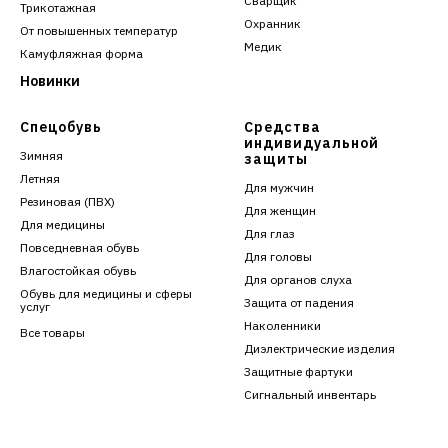
Сварщик
Трикотажная
Охранник
От повышенных температур
Медик
Камуфляжная форма
Новинки
Спецобувь
Средства
индивидуальной
Зимняя
защиты
Летняя
Для мужчин
Резиновая (ПВХ)
Для женщин
Для медицины
Для глаз
Повседневная обувь
Для головы
Влагостойкая обувь
Для органов слуха
Обувь для медицины и сферы
Защита от падения
услуг
Наколенники
Все товары
Диэлектрические изделия
Защитные фартуки
Сигнальный инвентарь