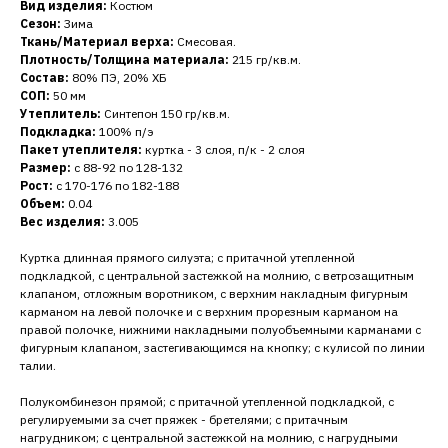
Вид изделия:
Костюм
Сезон:
Зима
Ткань/Материал верха:
Смесовая.
Плотность/Толщина материала:
215 гр/кв.м.
Состав:
80% ПЭ, 20% ХБ
СОП:
50 мм
Утеплитель:
Синтепон 150 гр/кв.м.
Подкладка:
100% п/э
Пакет утеплителя:
куртка - 3 слоя, п/к - 2 слоя
Размер:
с 88-92 по 128-132
Рост:
с 170-176 по 182-188
Объем:
0.04
Вес изделия:
3.005
Куртка длинная прямого силуэта; с притачной утепленной
подкладкой, с центральной застежкой на молнию, с ветрозащитным
клапаном, отложным воротником, с верхним накладным фигурным
карманом на левой полочке и с верхним прорезным карманом на
правой полочке, нижними накладными полуобъемными карманами с
фигурным клапаном, застегивающимся на кнопку; с кулисой по линии
талии.
Полукомбинезон прямой; с притачной утепленной подкладкой, с
регулируемыми за счет пряжек - бретелями; с притачным
нагрудником; с центральной застежкой на молнию, с нагрудными