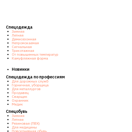
Спецодежда
Зимняя
Летняя
Демисезонная
Непромокаемая
Сигнальная
Трикотажная
От повышенных температур
Камуфляжная форма
Новинки
Спецодежда по профессиям
Для дорожных служб
Горничная, уборщица
Для металлургов
Продавец
Сварщик
Охранник
Медик
Спецобувь
Зимняя
Летняя
Резиновая (ПВХ)
Для медицины
Повседневная обувь