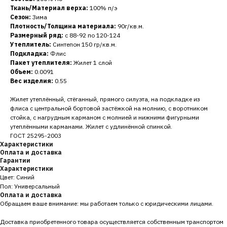
Ткань/Материал верха:
100% п/э
Сезон:
Зима
Плотность/Толщина материала:
90г/кв.м.
Размерный ряд:
с 88-92 по 120-124
Утеплитель:
Синтепон 150 гр/кв.м.
Подкладка:
Флис
Пакет утеплителя:
Жилет 1 слой
Объем:
0.0091
Вес изделия:
0.55
Жилет утеплённый, стёганный, прямого силуэта, на подкладке из
флиса с центральной бортовой застёжкой на молнию, с воротником
стойка, с нагрудным карманом с молнией и нижними фигурными
утеплёнными карманами. Жилет с удлинённой спинкой.
ГОСТ 25295-2003
Характеристики
Оплата и доставка
Гарантии
Характеристики
Цвет: Синий
Пол: Универсальный
Оплата и доставка
Обращаем ваше внимание: мы работаем только с юридическими лицами.
Доставка приобретенного товара осуществляется собственным транспортом