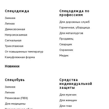
Спецодежда
Спецодежда по
профессиям
Зимняя
Для дорожных служб
Летняя
Горничная, уборщица
Демисезонная
Для металлургов
Непромокаемая
Продавец
Сигнальная
Сварщик
Трикотажная
Охранник
От повышенных температур
Медик
Камуфляжная форма
Новинки
Спецобувь
Средства
индивидуальной
Зимняя
защиты
Летняя
Для мужчин
Резиновая (ПВХ)
Для женщин
Для медицины
Для глаз