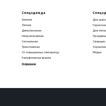
Спецодежда
Спецод
Зимняя
Для доро
Летняя
Горнична
Демисезонная
Для мета
Непромокаемая
Продаве
Сигнальная
Сварщик
Трикотажная
Охранни
От повышенных температур
Медик
Камуфляжная форма
Новинки