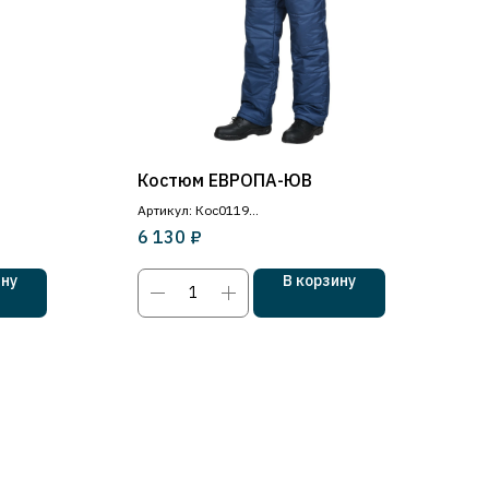
Костюм ЕВРОПА-ЮВ
Артикул: Кос0119
₽
6 130
Костюм состоит из куртки и брюк
ину
В корзину