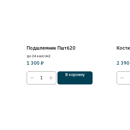
Подшлемник Пшт620
Кост
до 24 кал/см2
₽
1 300
2 390
В корзину