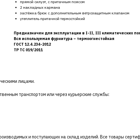
прямой силуэт, с притачным поясом
2 накладных кармана
застёжка брюк с дополнительным ветрозащитным клапаном
утеплитель притачной термостойкий
Предназначен для эксплуатации в I-II, III климатических по
Вся используемая фурнитура – термоогнестойкая
ГОСТ 12.4.234-2012
ТР ТС 019/2011
ческими лицами.
твенным транспортом или через курьерские службы:
роизводимых и поступающих на склад изделий. Все товары серти