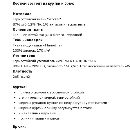
Костюм состоит из куртки и брюк
Материал
Термостойкая ткань "Worker"
87% х/б, 12% ПА, 1% антистатическая нить
Основная ткань
Ткань огнестойкая (ОП) с НМВО отделкой
Ткань накладок
Ткань подкладки «Flameline»
100% хлопок, 170 г/м²
Утеплитель
Термостойкий утеплитель «WORKER CARBON 150»
80% ПАН + 20% ПЭ, плотность 150 г/м²) + термостойкий утеплитель «
Плотность
265 гр./м2
Куртка:
прямого силуэта с воротником стойкой
утеплитель притачной, термостойкий
ширина рукавов куртки по низу регулируется патами
ширина куртки по низу регулируется патами
2 накладных кармана
по линии талии - кулиса
Брюки: