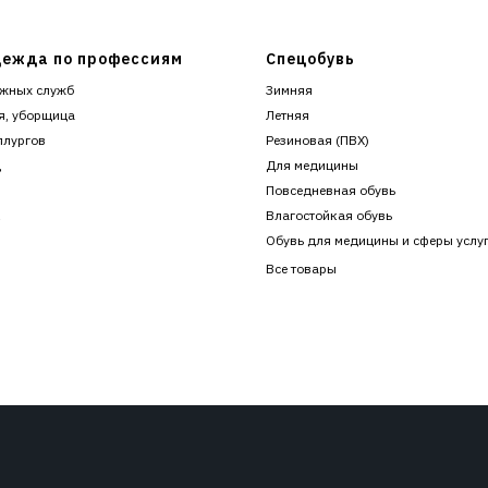
ежда по профессиям
Спецобувь
жных служб
Зимняя
я, уборщица
Летняя
ллургов
Резиновая (ПВХ)
ц
Для медицины
Повседневная обувь
к
Влагостойкая обувь
Обувь для медицины и сферы услу
Все товары