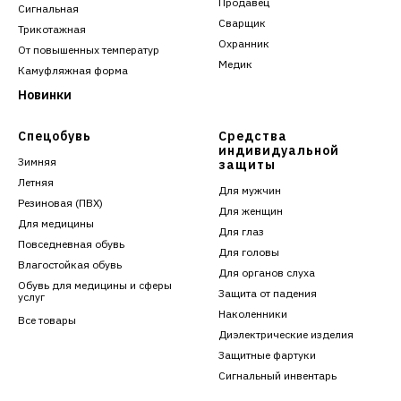
Продавец
Сигнальная
Сварщик
Трикотажная
Охранник
От повышенных температур
Медик
Камуфляжная форма
Новинки
Спецобувь
Средства
индивидуальной
Зимняя
защиты
Летняя
Для мужчин
Резиновая (ПВХ)
Для женщин
Для медицины
Для глаз
Повседневная обувь
Для головы
Влагостойкая обувь
Для органов слуха
Обувь для медицины и сферы
Защита от падения
услуг
Наколенники
Все товары
Диэлектрические изделия
Защитные фартуки
Сигнальный инвентарь