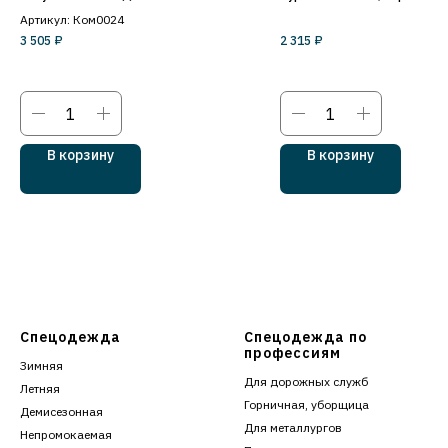
Артикул: Ком0024
3 505
₽
2 315
₽
В корзину
В корзину
Спецодежда
Спецодежда по
профессиям
Зимняя
Для дорожных служб
Летняя
Горничная, уборщица
Демисезонная
Для металлургов
Непромокаемая