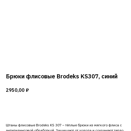
Брюки флисовые Brodeks KS307, синий
2950,00
₽
Добавить в корзину
Штаны флисовые Brodeks KS 307 – тёплые брюки из мягкого флиса с
антипилинговой обработкой. Защищают от холода и сохраняют тепло.