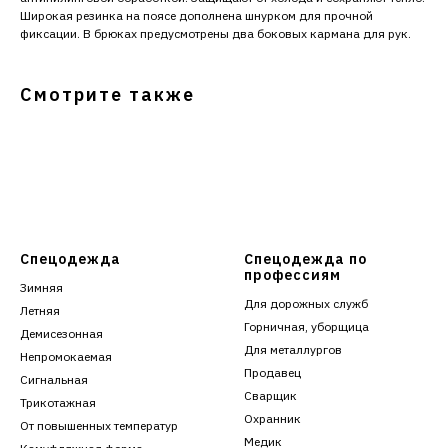
Широкая резинка на поясе дополнена шнурком для прочной
фиксации. В брюках предусмотрены два боковых кармана для рук.
Смотрите также
Спецодежда
Спецодежда по
профессиям
Зимняя
Для дорожных служб
Летняя
Горничная, уборщица
Демисезонная
Для металлургов
Непромокаемая
Продавец
Сигнальная
Сварщик
Трикотажная
Охранник
От повышенных температур
Медик