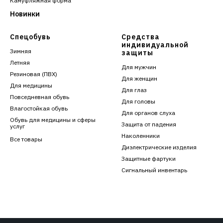
Камуфляжная форма
Новинки
Спецобувь
Средства
индивидуальной
Зимняя
защиты
Летняя
Для мужчин
Резиновая (ПВХ)
Для женщин
Для медицины
Для глаз
Повседневная обувь
Для головы
Влагостойкая обувь
Для органов слуха
Обувь для медицины и сферы
Защита от падения
услуг
Наколенники
Все товары
Диэлектрические изделия
Защитные фартуки
Сигнальный инвентарь