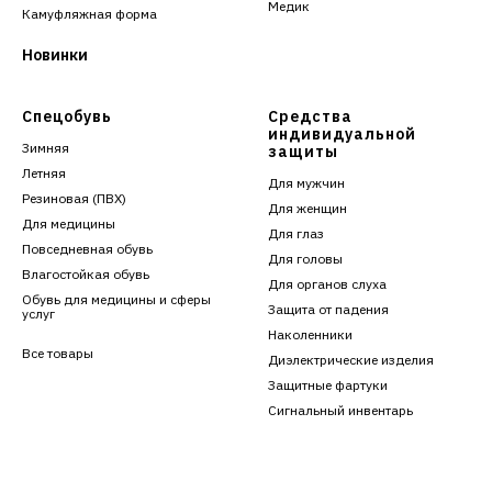
Медик
Камуфляжная форма
Новинки
Спецобувь
Средства
индивидуальной
Зимняя
защиты
Летняя
Для мужчин
Резиновая (ПВХ)
Для женщин
Для медицины
Для глаз
Повседневная обувь
Для головы
Влагостойкая обувь
Для органов слуха
Обувь для медицины и сферы
Защита от падения
услуг
Наколенники
Все товары
Диэлектрические изделия
Защитные фартуки
Сигнальный инвентарь