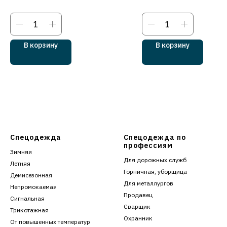
В корзину
В корзину
Спецодежда
Спецодежда по
профессиям
Зимняя
Для дорожных служб
Летняя
Горничная, уборщица
Демисезонная
Для металлургов
Непромокаемая
Продавец
Сигнальная
Сварщик
Трикотажная
Охранник
От повышенных температур