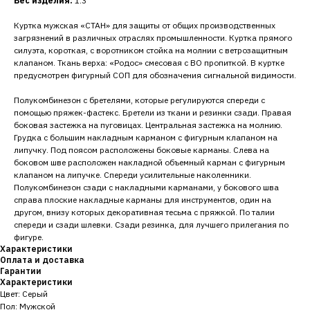
Вес изделия:
1.3
Куртка мужская «СТАН» для защиты от общих производственных
загрязнений в различных отраслях промышленности. Куртка прямого
силуэта, короткая, с воротником стойка на молнии с ветрозащитным
клапаном. Ткань верха: «Родос» смесовая с ВО пропиткой. В куртке
предусмотрен фигурный СОП для обозначения сигнальной видимости.
Полукомбинезон с бретелями, которые регулируются спереди с
помощью пряжек-фастекс. Бретели из ткани и резинки сзади. Правая
боковая застежка на пуговицах. Центральная застежка на молнию.
Грудка с большим накладным карманом с фигурным клапаном на
липучку. Под поясом расположены боковые карманы. Слева на
боковом шве расположен накладной объемный карман с фигурным
клапаном на липучке. Спереди усилительные наколенники.
Полукомбинезон сзади с накладными карманами, у бокового шва
справа плоские накладные карманы для инструментов, один на
другом, внизу которых декоративная тесьма с пряжкой. По талии
спереди и сзади шлевки. Сзади резинка, для лучшего прилегания по
фигуре.
Характеристики
Оплата и доставка
Гарантии
Характеристики
Цвет: Серый
Пол: Мужской