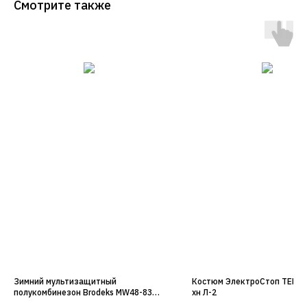
Смотрите также
Зимний мультизащитный
Костюм ЭлектроСтоп ТЕРМО,
полукомбинезон Brodeks MW48-83В,
хн Л-2
желтый/черный