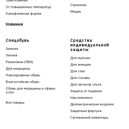
Трикотажная
Охранник
От повышенных температур
Медик
Камуфляжная форма
Новинки
Спецобувь
Средства
индивидуальной
Зимняя
защиты
Летняя
Для мужчин
Резиновая (ПВХ)
Для женщин
Для медицины
Для глаз
Повседневная обувь
Для головы
Влагостойкая обувь
Для органов слуха
Обувь для медицины и сферы
Защита от падения
услуг
Наколенники
Все товары
Диэлектрические изделия
Защитные фартуки
Сигнальный инвентарь