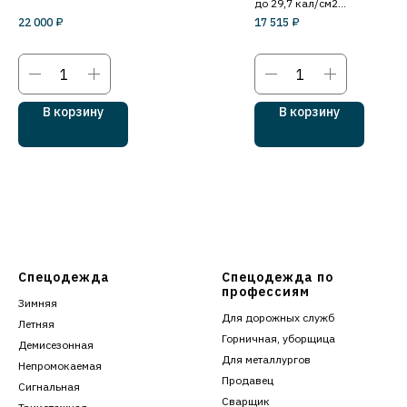
до 29,7 кал/см2
уровень защиты 3й
22 000
₽
17 515
₽
В корзину
В корзину
Спецодежда
Спецодежда по
профессиям
Зимняя
Для дорожных служб
Летняя
Горничная, уборщица
Демисезонная
Для металлургов
Непромокаемая
Продавец
Сигнальная
Сварщик