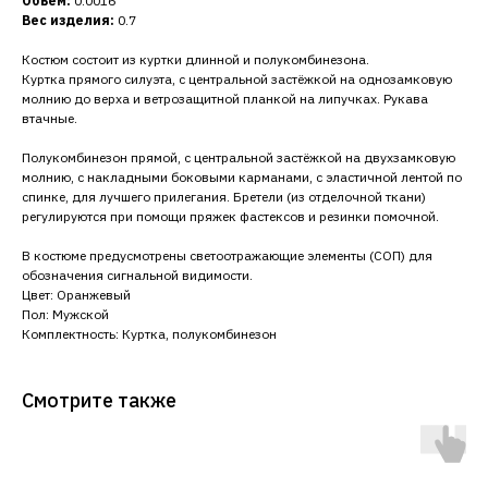
Объем:
0.0016
Вес изделия:
0.7
Костюм состоит из куртки длинной и полукомбинезона.
Куртка прямого силуэта, с центральной застёжкой на однозамковую
молнию до верха и ветрозащитной планкой на липучках. Рукава
втачные.
Полукомбинезон прямой, с центральной застёжкой на двухзамковую
молнию, с накладными боковыми карманами, с эластичной лентой по
спинке, для лучшего прилегания. Бретели (из отделочной ткани)
регулируются при помощи пряжек фастексов и резинки помочной.
В костюме предусмотрены светоотражающие элементы (СОП) для
обозначения сигнальной видимости.
Цвет: Оранжевый
Пол: Мужской
Комплектность: Куртка, полукомбинезон
Смотрите также