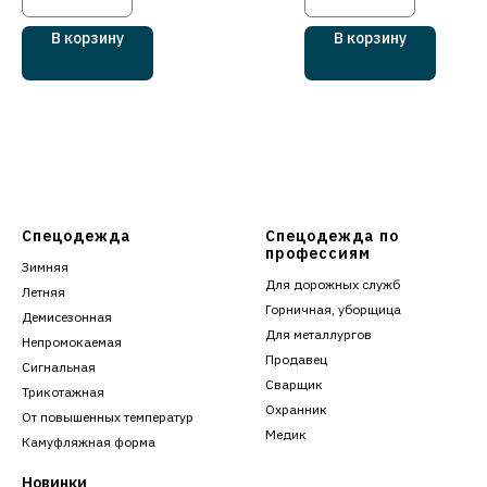
В корзину
В корзину
Спецодежда
Спецодежда по
профессиям
Зимняя
Для дорожных служб
Летняя
Горничная, уборщица
Демисезонная
Для металлургов
Непромокаемая
Продавец
Сигнальная
Сварщик
Трикотажная
Охранник
От повышенных температур
Медик
Камуфляжная форма
Новинки