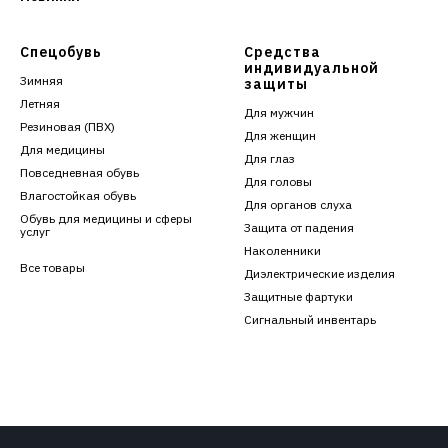
Спецобувь
Средства
индивидуальной
Зимняя
защиты
Летняя
Для мужчин
Резиновая (ПВХ)
Для женщин
Для медицины
Для глаз
Повседневная обувь
Для головы
Влагостойкая обувь
Для органов слуха
Обувь для медицины и сферы
Защита от падения
услуг
Наколенники
Все товары
Диэлектрические изделия
Защитные фартуки
Сигнальный инвентарь