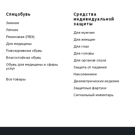
Спецобувь
Средства
индивидуальной
Зимняя
защиты
Летняя
Для мужчин
Резиновая (ПВХ)
Для женщин
Для медицины
Для глаз
Повседневная обувь
Для головы
Влагостойкая обувь
Для органов слуха
Обувь для медицины и сферы
Защита от падения
услуг
Наколенники
Все товары
Диэлектрические изделия
Защитные фартуки
Сигнальный инвентарь