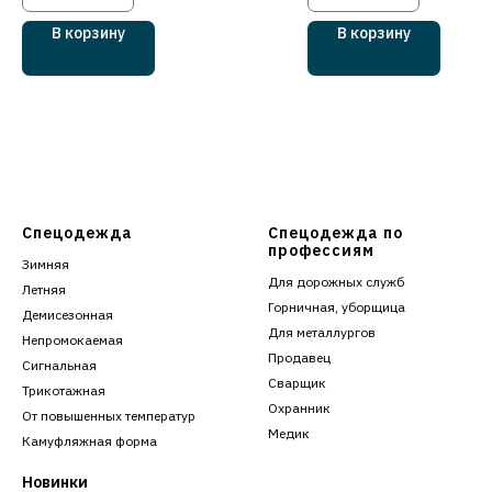
В корзину
В корзину
Спецодежда
Спецодежда по
профессиям
Зимняя
Для дорожных служб
Летняя
Горничная, уборщица
Демисезонная
Для металлургов
Непромокаемая
Продавец
Сигнальная
Сварщик
Трикотажная
Охранник
От повышенных температур
Медик
Камуфляжная форма
Новинки