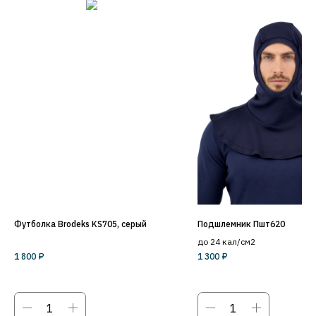
Футболка Brodeks KS705, серый
Подшлемник Пшт620
до 24 кал/см2
1 800
₽
1 300
₽