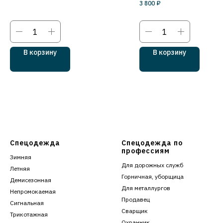
3 800
₽
В корзину
В корзину
Спецодежда
Спецодежда по
профессиям
Зимняя
Для дорожных служб
Летняя
Горничная, уборщица
Демисезонная
Для металлургов
Непромокаемая
Продавец
Сигнальная
Сварщик
Трикотажная
Охранник