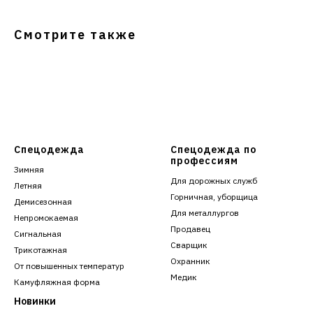
Смотрите также
Спецодежда
Спецодежда по
профессиям
Зимняя
Для дорожных служб
Летняя
Горничная, уборщица
Демисезонная
Для металлургов
Непромокаемая
Продавец
Сигнальная
Сварщик
Трикотажная
Охранник
От повышенных температур
Медик
Камуфляжная форма
Новинки