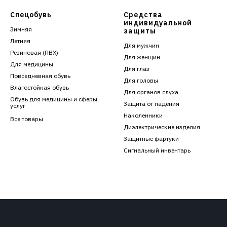
Спецобувь
Средства
индивидуальной
Зимняя
защиты
Летняя
Для мужчин
Резиновая (ПВХ)
Для женщин
Для медицины
Для глаз
Повседневная обувь
Для головы
Влагостойкая обувь
Для органов слуха
Обувь для медицины и сферы
Защита от падения
услуг
Наколенники
Все товары
Диэлектрические изделия
Защитные фартуки
Сигнальный инвентарь