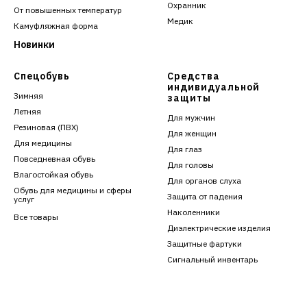
Охранник
От повышенных температур
Медик
Камуфляжная форма
Новинки
Спецобувь
Средства
индивидуальной
Зимняя
защиты
Летняя
Для мужчин
Резиновая (ПВХ)
Для женщин
Для медицины
Для глаз
Повседневная обувь
Для головы
Влагостойкая обувь
Для органов слуха
Обувь для медицины и сферы
Защита от падения
услуг
Наколенники
Все товары
Диэлектрические изделия
Защитные фартуки
Сигнальный инвентарь