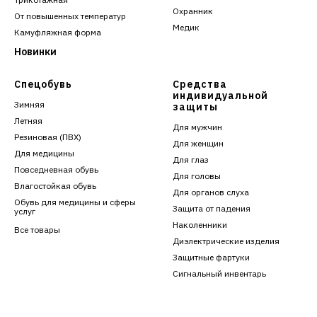
Охранник
От повышенных температур
Медик
Камуфляжная форма
Новинки
Спецобувь
Средства
индивидуальной
Зимняя
защиты
Летняя
Для мужчин
Резиновая (ПВХ)
Для женщин
Для медицины
Для глаз
Повседневная обувь
Для головы
Влагостойкая обувь
Для органов слуха
Обувь для медицины и сферы
Защита от падения
услуг
Наколенники
Все товары
Диэлектрические изделия
Защитные фартуки
Сигнальный инвентарь