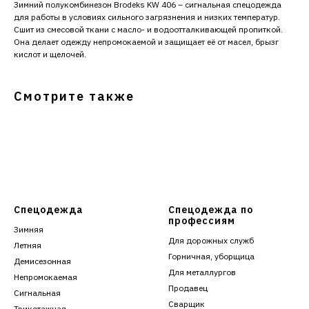
Зимний полукомбинезон Brodeks KW 406 – сигнальная спецодежда
для работы в условиях сильного загрязнения и низких температур.
Сшит из смесовой ткани с масло- и водоотталкивающей пропиткой.
Она делает одежду непромокаемой и защищает её от масел, брызг
кислот и щелочей.
Смотрите также
Спецодежда
Спецодежда по
профессиям
Зимняя
Для дорожных служб
Летняя
Горничная, уборщица
Демисезонная
Для металлургов
Непромокаемая
Продавец
Сигнальная
Сварщик
Трикотажная