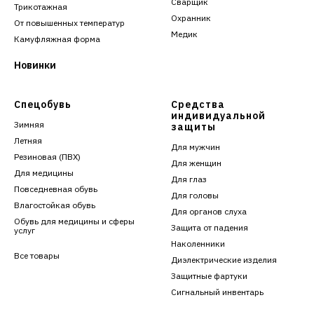
Сварщик
Трикотажная
Охранник
От повышенных температур
Медик
Камуфляжная форма
Новинки
Спецобувь
Средства
индивидуальной
Зимняя
защиты
Летняя
Для мужчин
Резиновая (ПВХ)
Для женщин
Для медицины
Для глаз
Повседневная обувь
Для головы
Влагостойкая обувь
Для органов слуха
Обувь для медицины и сферы
Защита от падения
услуг
Наколенники
Все товары
Диэлектрические изделия
Защитные фартуки
Сигнальный инвентарь