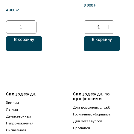
8 900
₽
4 300
₽
В корзину
В корзину
Спецодежда
Спецодежда по
профессиям
Зимняя
Для дорожных служб
Летняя
Горничная, уборщица
Демисезонная
Для металлургов
Непромокаемая
Продавец
Сигнальная