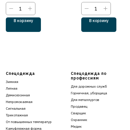
В корзину
В корзину
Спецодежда
Спецодежда по
профессиям
Зимняя
Для дорожных служб
Летняя
Горничная, уборщица
Демисезонная
Для металлургов
Непромокаемая
Продавец
Сигнальная
Сварщик
Трикотажная
Охранник
От повышенных температур
Медик
Камуфляжная форма