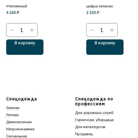
Утеплённый
цифра зеленая
4 260
₽
2 130
₽
В корзину
В корзину
Спецодежда
Спецодежда по
профессиям
Зимняя
Для дорожных служб
Летняя
Горничная, уборщица
Демисезонная
Для металлургов
Непромокаемая
Продавец
Сигнальная