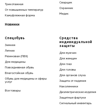
Сварщик
Трикотажная
Охранник
От повышенных температур
Медик
Камуфляжная форма
Новинки
Спецобувь
Средства
индивидуальной
Зимняя
защиты
Летняя
Для мужчин
Резиновая (ПВХ)
Для женщин
Для медицины
Для глаз
Повседневная обувь
Для головы
Влагостойкая обувь
Для органов слуха
Обувь для медицины и сферы
Защита от падения
услуг
Наколенники
Все товары
Диэлектрические изделия
Защитные фартуки
Сигнальный инвентарь