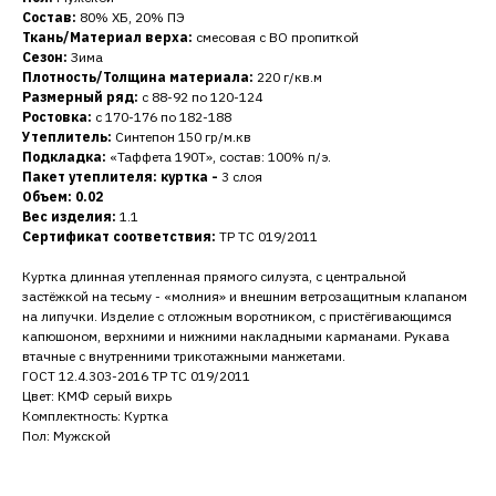
Состав:
80% ХБ, 20% ПЭ
Ткань/Материал верха:
смесовая с ВО пропиткой
Сезон:
Зима
Плотность/Толщина материала:
220 г/кв.м
Размерный ряд:
с 88-92 по 120-124
Ростовка:
с 170-176 по 182-188
Утеплитель:
Синтепон 150 гр/м.кв
Подкладка:
«Таффета 190Т», состав: 100% п/э.
Пакет утеплителя: куртка -
3 слоя
Объем: 0.02
Вес изделия:
1.1
Сертификат соответствия:
ТР ТС 019/2011
Куртка длинная утепленная прямого силуэта, с центральной
застёжкой на тесьму - «молния» и внешним ветрозащитным клапаном
на липучки. Изделие с отложным воротником, с пристёгивающимся
капюшоном, верхними и нижними накладными карманами. Рукава
втачные с внутренними трикотажными манжетами.
ГОСТ 12.4.303-2016 ТР ТС 019/2011
Цвет: КМФ серый вихрь
Комплектность: Куртка
Пол: Мужской