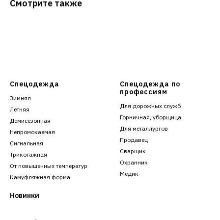
Смотрите также
Спецодежда
Спецодежда по
профессиям
Зимняя
Для дорожных служб
Летняя
Горничная, уборщица
Демисезонная
Для металлургов
Непромокаемая
Продавец
Сигнальная
Сварщик
Трикотажная
Охранник
От повышенных температур
Медик
Камуфляжная форма
Новинки