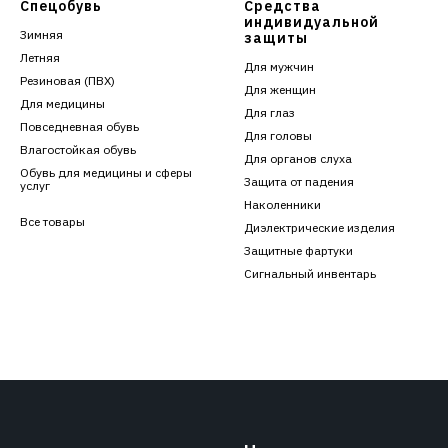
Спецобувь
Средства
индивидуальной
Зимняя
защиты
Летняя
Для мужчин
Резиновая (ПВХ)
Для женщин
Для медицины
Для глаз
Повседневная обувь
Для головы
Влагостойкая обувь
Для органов слуха
Обувь для медицины и сферы
Защита от падения
услуг
Наколенники
Все товары
Диэлектрические изделия
Защитные фартуки
Сигнальный инвентарь