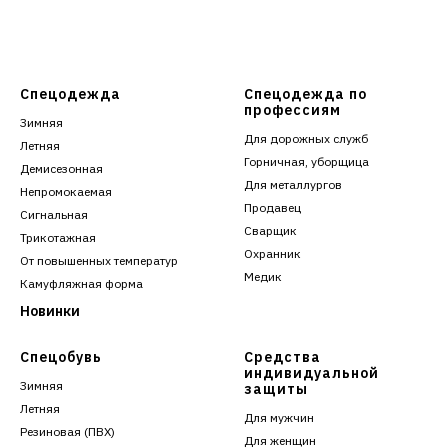
Спецодежда
Спецодежда по
профессиям
Зимняя
Для дорожных служб
Летняя
Горничная, уборщица
Демисезонная
Для металлургов
Непромокаемая
Продавец
Сигнальная
Сварщик
Трикотажная
Охранник
От повышенных температур
Медик
Камуфляжная форма
Новинки
Спецобувь
Средства
индивидуальной
Зимняя
защиты
Летняя
Для мужчин
Резиновая (ПВХ)
Для женщин