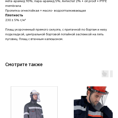
мета-арамид 93%; пара-арамид 5%; Антистат 2% + oil proof + PTFE
membrana
Пропитка огнестойкая + масло- водоотталкивающая
Плотность
230 ± 5% г/м²
Плащ укороченный прямого силуэта, с притачной по бортам и низу
подкладкой, центральной бортовой потайной застежкой на пять
пуговиц. Плащ с втачным капюшоном.
Смотрите также