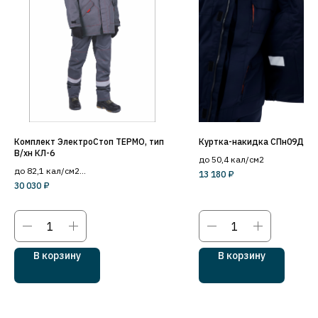
Комплект ЭлектроСтоп ТЕРМО, тип
Куртка-накидка СПн09Д, з
В/хн КЛ-6
до 50,4 кал/см2
до 82,1 кал/см2
13 180
₽
уровень защиты 7й
30 030
₽
В корзину
В корзину