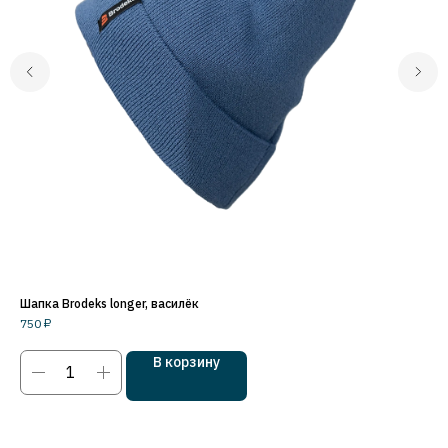
Шапка Brodeks longer, василёк
Шап
750
₽
75
В корзину