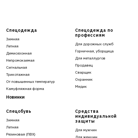
Спецодежда
Спецодежда по
профессиям
Зимняя
Для дорожных служб
Летняя
Горничная, уборщица
Демисезонная
Для металлургов
Непромокаемая
Продавец
Сигнальная
Сварщик
Трикотажная
Охранник
От повышенных температур
Медик
Камуфляжная форма
Новинки
Спецобувь
Средства
индивидуальной
Зимняя
защиты
Летняя
Для мужчин
Резиновая (ПВХ)
Для женщин