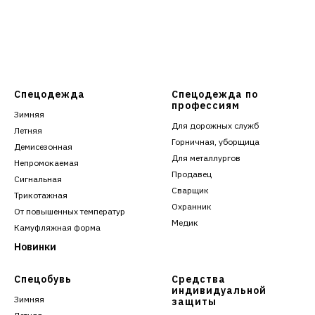
Спецодежда
Спецодежда по
профессиям
Зимняя
Для дорожных служб
Летняя
Горничная, уборщица
Демисезонная
Для металлургов
Непромокаемая
Продавец
Сигнальная
Сварщик
Трикотажная
Охранник
От повышенных температур
Медик
Камуфляжная форма
Новинки
Спецобувь
Средства
индивидуальной
Зимняя
защиты