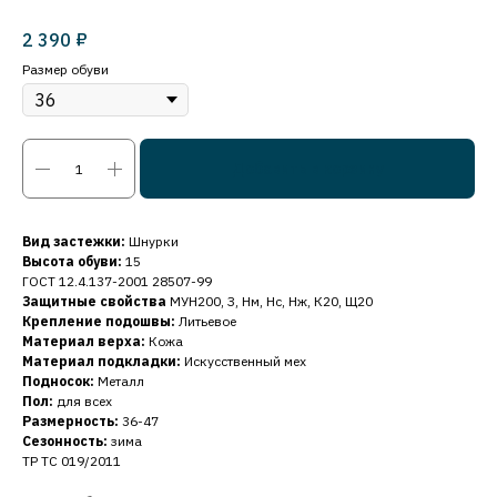
₽
2 390
Размер обуви
Добавить в корзину
Вид застежки:
Шнурки
Высота обуви:
15
ГОСТ 12.4.137-2001 28507-99
Защитные свойства
МУН200, З, Нм, Нс, Нж, К20, Щ20
Крепление подошвы:
Литьевое
Материал верха:
Кожа
Материал подкладки:
Искусственный мех
Подносок:
Металл
Пол:
для всех
Размерность:
36-47
Сезонность:
зима
ТР ТС 019/2011