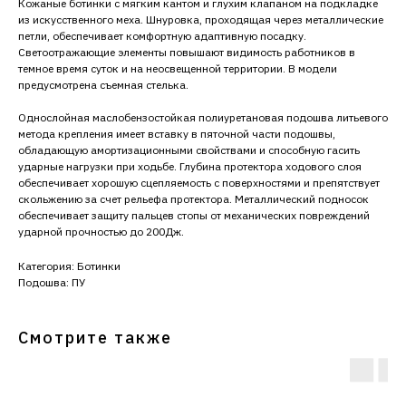
Кожаные ботинки c мягким кантом и глухим клапаном на подкладке
из искусственного меха. Шнуровка, проходящая через металлические
петли, обеспечивает комфортную адаптивную посадку.
Светоотражающие элементы повышают видимость работников в
темное время суток и на неосвещенной территории. В модели
предусмотрена съемная стелька.
Однослойная маслобензостойкая полиуретановая подошва литьевого
метода крепления имеет вставку в пяточной части подошвы,
обладающую амортизационными свойствами и способную гасить
ударные нагрузки при ходьбе. Глубина протектора ходового слоя
обеспечивает хорошую сцепляемость с поверхностями и препятствует
скольжению за счет рельефа протектора. Металлический подносок
обеспечивает защиту пальцев стопы от механических повреждений
ударной прочностью до 200Дж.
Категория: Ботинки
Подошва: ПУ
Смотрите также