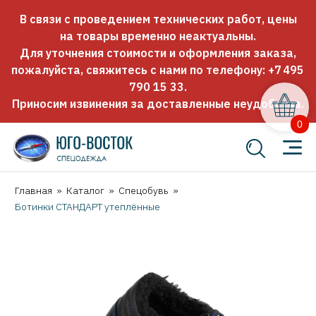
В связи с проведением технических работ, цены
на товары временно неактуальны.
Для уточнения стоимости и оформления заказа,
пожалуйста, свяжитесь с нами по телефону:
+7 495
790 15 33
.
Приносим извинения за доставленные неудобства.
0
Главная
»
Каталог
»
Спецобувь
»
Ботинки СТАНДАРТ утеплённые