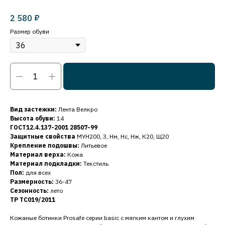
₽
2 580
Размер обуви
Добавить в корзину
Вид застежки:
Лента Велкро
Высота обуви:
14
ГОСТ12.4.137-2001 28507-99
Защитные свойства
МУН200, З, Нм, Нс, Нж, К20, Щ20
Крепление подошвы:
Литьевое
Материал верха:
Кожа
Материал подкладки:
Текстиль
Пол:
для всех
Размерность:
36-47
Сезонность:
лето
ТР ТС019/2011
Кожаные ботинки Prosafe серии basic c мягким кантом и глухим