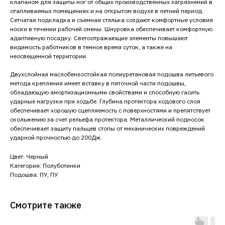
клапаном для защиты ног от общих производственных загрязнений в
отапливаемых помещениях и на открытом водухе в летний период.
Сетчатая подкладка и съемная стелька создают комфортные условия
носки в течении рабочей смены. Шнуровка обеспечивает комфортную
адаптивную посадку. Светоотражающие элементы повышают
видимость работников в темное время суток, а также на
неосвещенной территории.
Двухслойная маслобензостойкая полиуретановая подошва литьевого
метода крепления имеет вставку в пяточной части подошвы,
обладающую амортизационными свойствами и способную гасить
ударные нагрузки при ходьбе. Глубина протектора ходового слоя
обеспечивает хорошую сцепляемость с поверхностями и препятствует
скольжению за счет рельефа протектора. Металлический подносок
обеспечивает защиту пальцев стопы от механических повреждений
ударной прочностью до 200Дж.
Цвет: Черный
Категория: Полуботинки
Подошва: ПУ, ПУ
Смотрите также