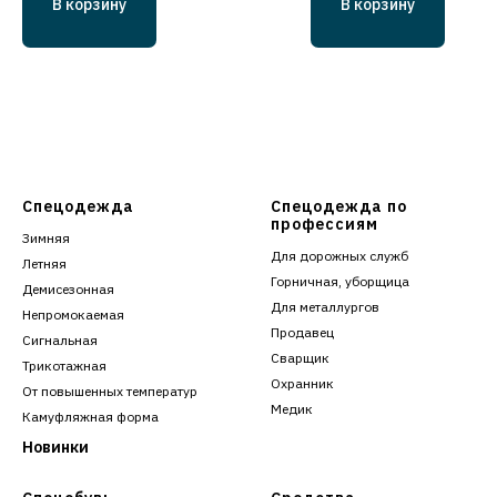
В корзину
В корзину
Спецодежда
Спецодежда по
профессиям
Зимняя
Для дорожных служб
Летняя
Горничная, уборщица
Демисезонная
Для металлургов
Непромокаемая
Продавец
Сигнальная
Сварщик
Трикотажная
Охранник
От повышенных температур
Медик
Камуфляжная форма
Новинки