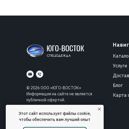
Нави
Катало
Услуги
Доста
Блог
©
2026
ООО «ЮГО-ВОСТОК»
Информация на сайте не является
Карта 
публичной офертой.
Разработка
Lisnyuk.ru
Этот сайт использует файлы cookie,
SEO продвижение сайта
SEO Lebedev
чтобы обеспечить вам лучший опыт