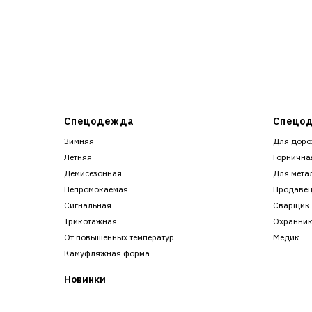
Спецодежда
Спецод
Зимняя
Для доро
Летняя
Горнична
Демисезонная
Для мета
Непромокаемая
Продаве
Сигнальная
Сварщик
Трикотажная
Охранни
От повышенных температур
Медик
Камуфляжная форма
Новинки