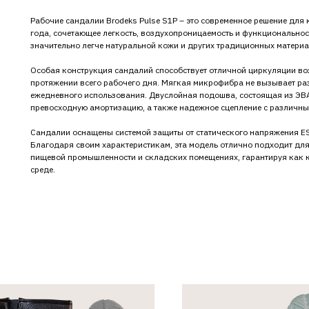
Рабочие сандалии Brodeks Pulse S1P – это современное решение для
года, сочетающее легкость, воздухопроницаемость и функциональнос
значительно легче натуральной кожи и других традиционных материал
Особая конструкция сандалий способствует отличной циркуляции воз
протяжении всего рабочего дня. Мягкая микрофибра не вызывает ра
ежедневного использования. Двуслойная подошва, состоящая из ЭВА 
превосходную амортизацию, а также надежное сцепление с различны
Сандалии оснащены системой защиты от статического напряжения ES
Благодаря своим характеристикам, эта модель отлично подходит для
пищевой промышленности и складских помещениях, гарантируя как к
среде.