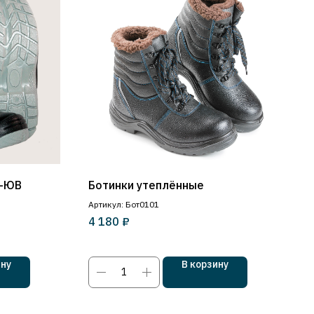
Н-ЮВ
Ботинки утеплённые
Артикул: Бот0101
₽
4 180
ину
В корзину