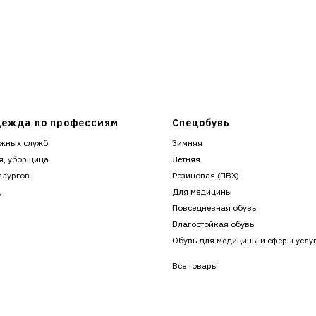
ежда по профессиям
Спецобувь
жных служб
Зимняя
я, уборщица
Летняя
ллургов
Резиновая (ПВХ)
ц
Для медицины
Повседневная обувь
к
Влагостойкая обувь
Обувь для медицины и сферы услу
Все товары