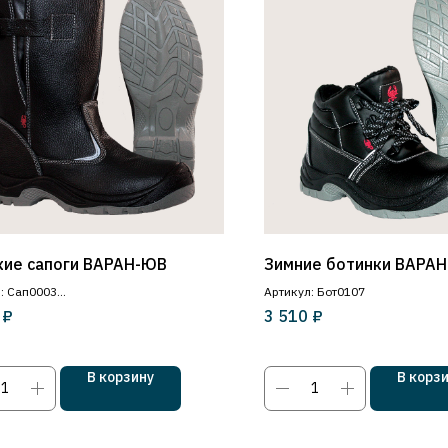
кие сапоги ВАРАН-ЮВ
Зимние ботинки ВАРА
: Сап0003
Артикул: Бот0107
₽
₽
3 510
ический подносок
В корзину
В корз