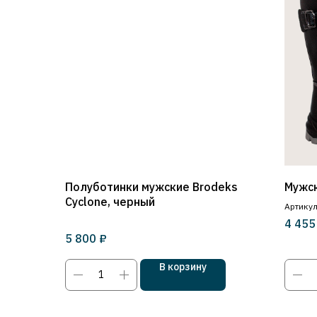
Полуботинки мужские Brodeks
Мужс
Cyclone, черный
Артикул
4 455
Металл
₽
5 800
В корзину