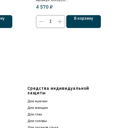
₽
4 570
Металлический подносок
ину
В корзину
Средства индивидуальной
защиты
Для мужчин
Для женщин
Для глаз
Для головы
Для органов слуха