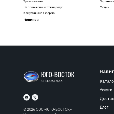
Трикотажная
Охранни
От повышенных температур
Медик
Камуфляжная форма
Новинки
Нави
Катало
Услуги
Доста
Блог
©
2026
ООО «ЮГО-ВОСТОК»