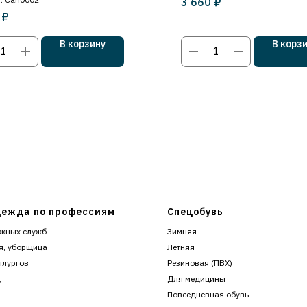
₽
3 660
₽
В корзину
В корз
ежда по профессиям
Спецобувь
жных служб
Зимняя
я, уборщица
Летняя
ллургов
Резиновая (ПВХ)
ц
Для медицины
Повседневная обувь