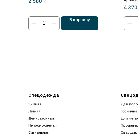
₽
2 580
Металлический подносок
4 370
В корзину
Спецодежда
Спецод
Зимняя
Для доро
Летняя
Горнична
Демисезонная
Для мета
Непромокаемая
Продаве
Сигнальная
Сварщик