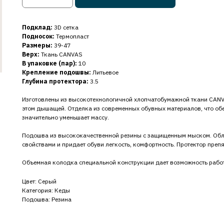
Подклад:
3D сетка
Подносок:
Термопласт
Размеры:
39-47
Верх:
Ткань CANVAS
В упаковке (пар):
10
Крепление подошвы:
Литьевое
Глубина протектора:
3.5
Изготовлены из высокотехнологичной хлопчатобумажной ткани CANV
этом дышащей. Отделка из современных обувных материалов, что об
значительно уменьшает массу.
Подошва из высококачественной резины с защищенным мыском. Об
свойствами и придает обуви легкость, комфортность. Протектор преп
Объемная колодка специальной конструкции дает возможность работ
Цвет: Серый
Категория: Кеды
Подошва: Резина