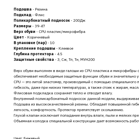
Подошва
- Резина
Подклад
- Флис
Поликарбонатный подносок
- 200Дж
Размеры
- 39-47
Верх обуви
- CPU пластик/микрофибра
Цвет
- Коричневый
В упаковке (пар)
- 10
Крепление подошвы
- Клеевое
Глубина протектора
- 4.5
Защитные свойства
- З, Сж, Тп, Тн, МУН200
Верх обуви выполнен в виде галоши из CPU пластика и микрофибры с
обеспечивает необходимые защитные функции обуви и значительно у
CPU — это литой эластомер, производимый с помощью специального п
гибкость, даже при низких температурах, а также стоек к жирам, мас
Флисовая подкладка сохраняет тепло и отводит влагу.
Внутренний поликарбонатный подносок данной модели, выдерживает
Подошва из высококачественной резины. Обладает повышенной гибк
легкость, комфортность. Протектор препятствует скольжению.
Глухой клапан исключает попадание внутрь влаги, пыли и мелких пре
Объемная колодка специальной конструкции дает возможность работ
Цвет: Бежевый