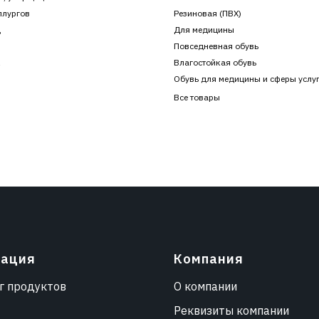
ллургов
Резиновая (ПВХ)
ц
Для медицины
Повседневная обувь
к
Влагостойкая обувь
Обувь для медицины и сферы услу
Все товары
гация
Компания
г продуктов
О компании
Реквизиты компании