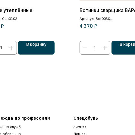
и утеплённые
Ботинки сварщика ВА
: Сап0102
Артикул: Бот0030
₽
₽
4 370
Металлический подносок
В корзину
В корз
ежда по профессиям
Спецобувь
жных служб
Зимняя
я, уборщица
Летняя