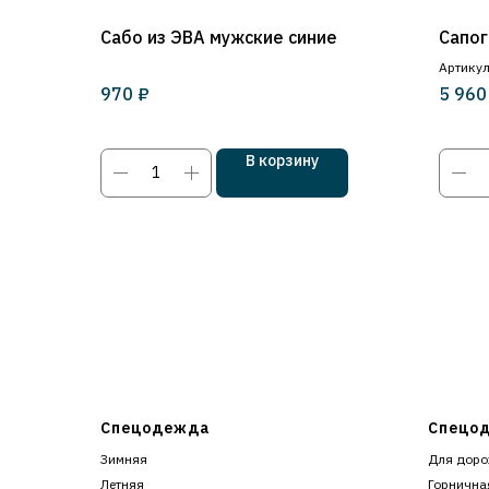
Сабо из ЭВА мужские синие
Сапог
Артикул
₽
970
5 960
В корзину
Спецодежда
Спецод
Зимняя
Для доро
Летняя
Горнична