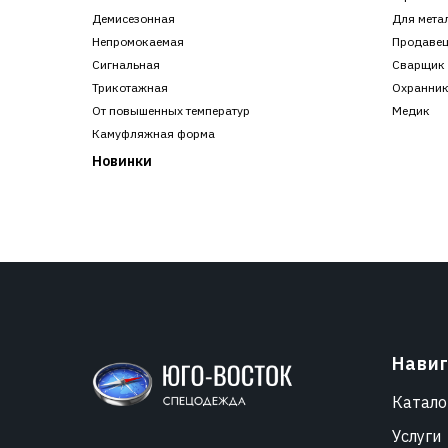
Демисезонная
Для мета
Непромокаемая
Продаве
Сигнальная
Сварщик
Трикотажная
Охранни
От повышенных температур
Медик
Камуфляжная форма
Новинки
Нави
Катало
Услуги