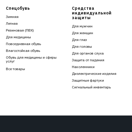
Спецобувь
Средства
индивидуальной
Зимняя
защиты
Летняя
Для мужчин
Резиновая (ПВХ)
Для женщин
Для медицины
Для глаз
Повседневная обувь
Для головы
Влагостойкая обувь
Для органов слуха
Обувь для медицины и сферы
Защита от падения
услуг
Наколенники
Все товары
Диэлектрические изделия
Защитные фартуки
Сигнальный инвентарь