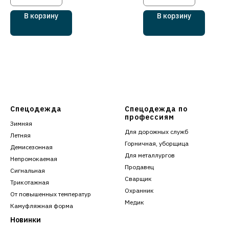
В корзину
В корзину
Спецодежда
Спецодежда по
профессиям
Зимняя
Для дорожных служб
Летняя
Горничная, уборщица
Демисезонная
Для металлургов
Непромокаемая
Продавец
Сигнальная
Сварщик
Трикотажная
Охранник
От повышенных температур
Медик
Камуфляжная форма
Новинки