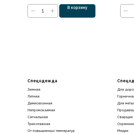
В корзину
Спецодежда
Спецод
Зимняя
Для доро
Летняя
Горнична
Демисезонная
Для мета
Непромокаемая
Продаве
Сигнальная
Сварщик
Трикотажная
Охранни
От повышенных температур
Медик