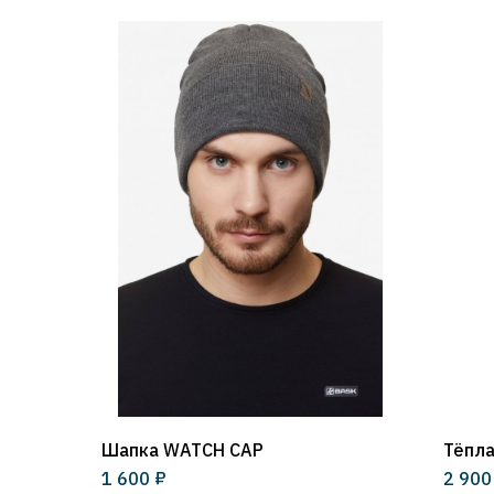
Шапка WATCH CAP
Тёпла
₽
1 600
2 900