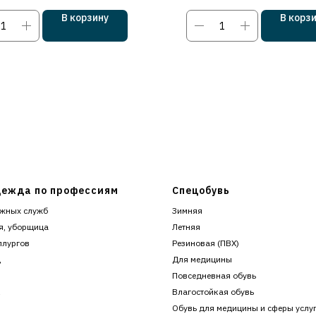
В корзину
В корз
ежда по профессиям
Спецобувь
жных служб
Зимняя
я, уборщица
Летняя
ллургов
Резиновая (ПВХ)
ц
Для медицины
Повседневная обувь
к
Влагостойкая обувь
Обувь для медицины и сферы услу