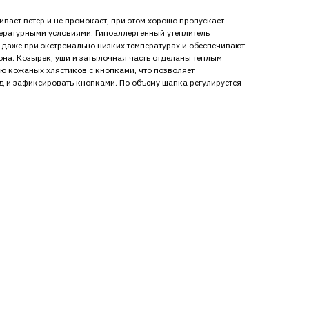
ает ветер и не промокает, при этом хорошо пропускает
пературными условиями. Гипоаллергенный утеплитель
о даже при экстремально низких температурах и обеспечивают
она. Козырек, уши и затылочная часть отделаны теплым
ю кожаных хлястиков с кнопками, что позволяет
д и зафиксировать кнопками. По объему шапка регулируется