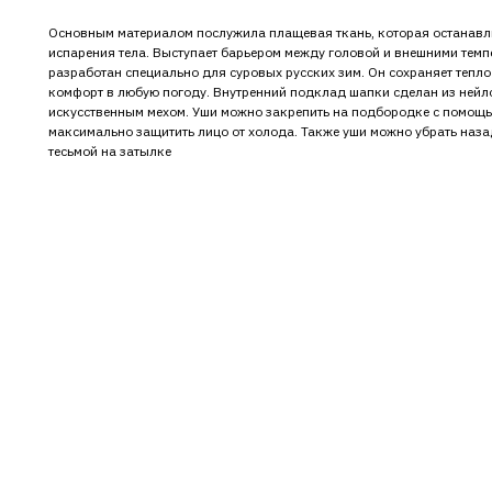
Основным материалом послужила плащевая ткань, которая останавлив
испарения тела. Выступает барьером между головой и внешними тем
разработан специально для суровых русских зим. Он сохраняет тепл
комфорт в любую погоду. Внутренний подклад шапки сделан из нейл
искусственным мехом. Уши можно закрепить на подбородке с помощь
максимально защитить лицо от холода. Также уши можно убрать наза
тесьмой на затылке