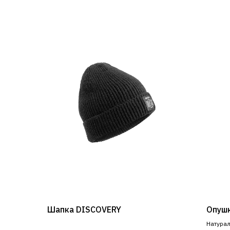
Шапка DISCOVERY
Опушк
Натура