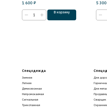
₽
1 600
5 300
В корзину
Спецодежда
Спецод
Зимняя
Для доро
Летняя
Горнична
Демисезонная
Для мета
Непромокаемая
Продаве
Сигнальная
Сварщик
Трикотажная
Охранни