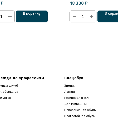
₽
₽
48 300
В корзину
В корз
ежда по профессиям
Спецобувь
жных служб
Зимняя
я, уборщица
Летняя
ллургов
Резиновая (ПВХ)
ц
Для медицины
Повседневная обувь
к
Влагостойкая обувь