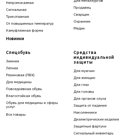
Для металлургов
Непромокаемая
Продавец
Сигнальная
Сварщик
Трикотажная
Охранник
От повышенных температур
Медик
Камуфляжная форма
Новинки
Спецобувь
Средства
индивидуальной
Зимняя
защиты
Летняя
Для мужчин
Резиновая (ПВХ)
Для женщин
Для медицины
Для глаз
Повседневная обувь
Для головы
Влагостойкая обувь
Для органов слуха
Обувь для медицины и сферы
Защита от падения
услуг
Наколенники
Все товары
Диэлектрические изделия
Защитные фартуки
Сигнальный инвентарь