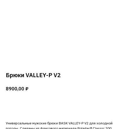
Брюки VALLEY-P V2
8900,00
₽
Добавить в корзину
Универсальные мужские брюки BASK VALLEY-P V2 для холодной
погоды. Сделаны из флисового материала Polartec® Classic 200.