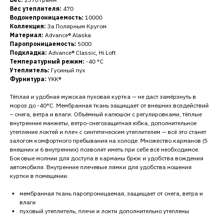
Вес утеплителя:
470
Водонепроницаемость:
10000
Коллекция:
За Полярным Кругом
Материал:
Advance® Alaska
Паропроницаемость:
5000
Подкладка:
Advance® Classic, Hi Loft
Температурный режим:
-40 °C
Утеплитель:
Гусиный пух
Фурнитура:
YKK®
Тёплая и удобная мужская пуховая куртка — не даст замёрзнуть в
мороз до -40°C. Мембранная ткань защищает от внешних воздействий
– снега, ветра и влаги. Объёмный капюшон с регулировками, тёплые
внутренние манжеты, ветро-снегозащитная юбка, дополнительное
утепление локтей и плеч с синтетическим утеплителем — всё это станет
залогом комфортного пребывания на холоде. Множество карманов (5
внешних и 6 внутренних) позволят иметь при себе всё необходимое.
Боковые молнии для доступа в карманы брюк и удобства вождения
автомобиля. Внутренние плечевые лямки для удобства ношения
куртки в помещении.
мембранная ткань паропроницаемая, защищает от снега, ветра и
влаги
пуховый утеплитель, плечи и локти дополнительно утеплены