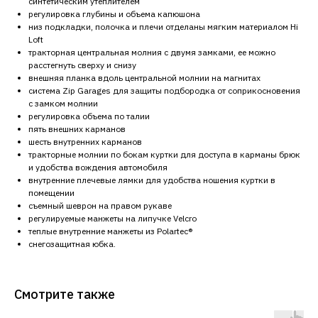
синтетическим утеплителем
регулировка глубины и объема капюшона
низ подкладки, полочка и плечи отделаны мягким материалом Hi
Loft
тракторная центральная молния с двумя замками, ее можно
расстегнуть сверху и снизу
внешняя планка вдоль центральной молнии на магнитах
система Zip Garages для защиты подбородка от соприкосновения
с замком молнии
регулировка объема по талии
пять внешних карманов
шесть внутренних карманов
тракторные молнии по бокам куртки для доступа в карманы брюк
и удобства вождения автомобиля
внутренние плечевые лямки для удобства ношения куртки в
помещении
съемный шеврон на правом рукаве
регулируемые манжеты на липучке Velcro
теплые внутренние манжеты из Polartec®
снегозащитная юбка.
Смотрите также