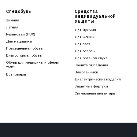
Спецобувь
Средства
индивидуальной
Зимняя
защиты
Летняя
Для мужчин
Резиновая (ПВХ)
Для женщин
Для медицины
Для глаз
Повседневная обувь
Для головы
Влагостойкая обувь
Для органов слуха
Обувь для медицины и сферы
Защита от падения
услуг
Наколенники
Все товары
Диэлектрические изделия
Защитные фартуки
Сигнальный инвентарь