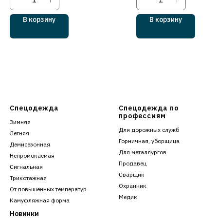
В корзину
В корзину
Спецодежда
Спецодежда по
профессиям
Зимняя
Для дорожных служб
Летняя
Горничная, уборщица
Демисезонная
Для металлургов
Непромокаемая
Продавец
Сигнальная
Сварщик
Трикотажная
Охранник
От повышенных температур
Медик
Камуфляжная форма
Новинки