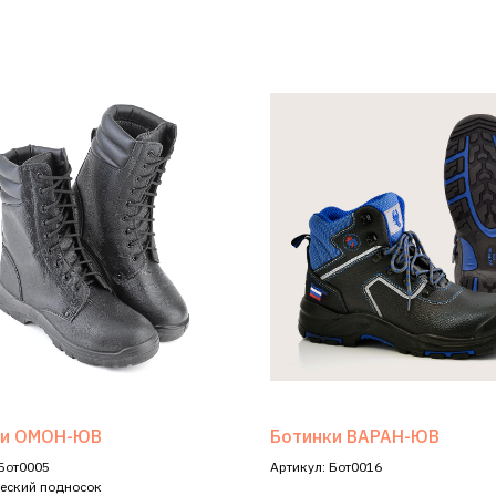
ки ОМОН-ЮВ
Ботинки ВАРАН-ЮВ
 Бот0005
Артикул: Бот0016
еский подносок