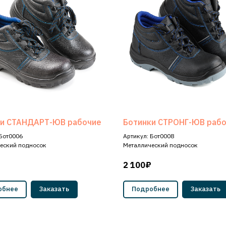
ки СТАНДАРТ-ЮВ рабочие
Ботинки СТРОНГ-ЮВ раб
 Бот0006
Артикул: Бот0008
еский подносок
Металлический подносок
2 100₽
обнее
Заказать
Подробнее
Заказать